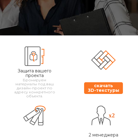
Защита вашего
проекта
Бронируем
материалы под ваш
скачать
дизайн-проект по
3D-текстуры
адресу конкретного
объекта.
2 менеджера