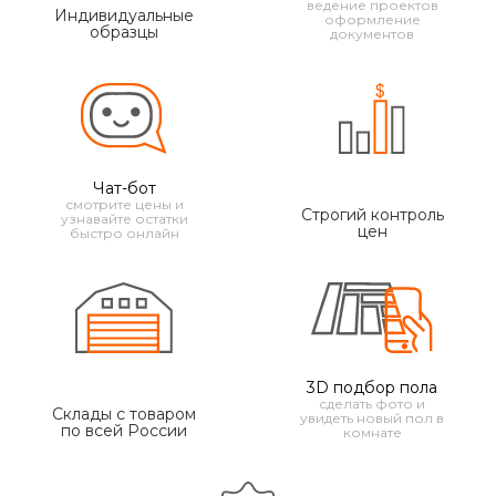
ведение проектов
Индивидуальные
оформление
образцы
документов
Чат-бот
смотрите цены и
Строгий контроль
узнавайте остатки
цен
быстро онлайн
3D подбор пола
сделать фото и
Склады с товаром
увидеть новый пол в
по всей России
комнате